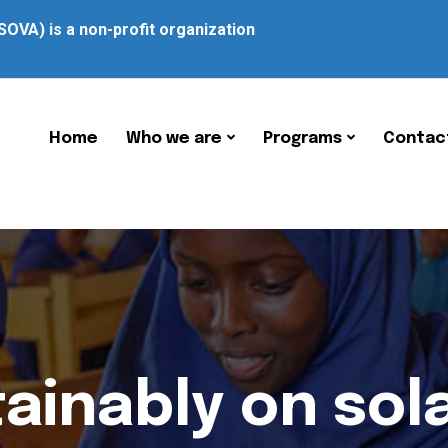
SOVA) is a non-profit organization
Home
Who we are
Programs
Contac
tainably on sol